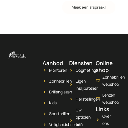
Contacteer ons
Maak een afspraak!
Aanbod
Diensten
Online
shop
Monturen
Oogmeting
Zonnebrillen
Zonnebrillen
Eigen
webshop
inslijpatelier
Brillenglazen
Lenzen
Herstellingen
webshop
Kids
Links
Uw
Sportbrillen
Over
opticien
ons
aan
Veiligheidsbrillen