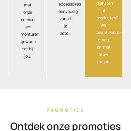
diensten
accessoires
met
of
eenvoudig
onze
producten?
vanuit
service
We
je
en
beantwoorden
zetel.
monturen
graag
gewoon
én snel
tot bij
al uw
jou.
vragen.
PROMOTIES
Ontdek onze promoties