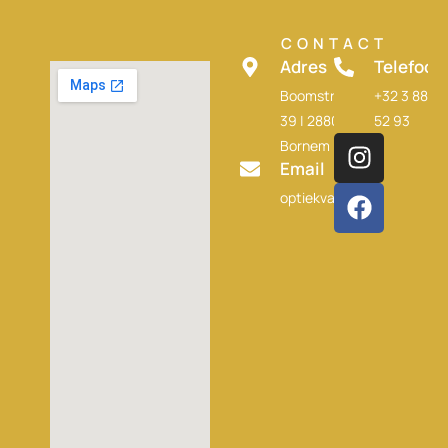
CONTACT
Adres
Telefoon
Boomstraat
+32 3 889
39 | 2880
52 93
Bornem
Email
optiekvanderauweraer@te