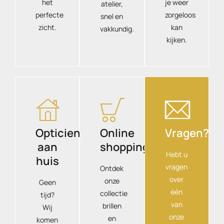
het
je weer
atelier,
perfecte
zorgeloos
snel en
zicht.
kan
vakkundig.
kijken.
Opticien
Online
Vragen?
aan
shopping
Hebt u
huis
vragen
Ontdek
over
onze
Geen
één
collectie
tijd?
van
brillen
Wij
onze
en
komen