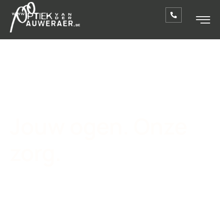
Jouw ogen. Onze
zorg.
Bij Optiek Van der Auweraer zit je goed. Met
meer dan 25 jaar
ervaring
staan we je bij met
raad
en
daad
.
Maak jouw afspraak!