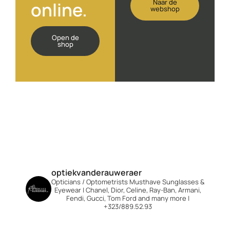
Naar de
online.
webshop
Open de
shop
optiekvanderauweraer
Opticians / Optometrists
Musthave Sunglasses &
Eyewear | Chanel, Dior, Celine, Ray-Ban, Armani,
Fendi, Gucci, Tom Ford and many more |
+323/889.52.93