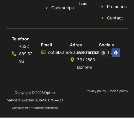
huis
Promoties
Cadeautips
Contact
Telefoon
Email
Adres
Socials
+32 3
optiekvanderauweraer@telenet.be
Boomstraat
889 52
39 | 2880
93
Bornem
Privacy policy
|
Cookie policy
Copyright © 2026 Optiek
Vanderauweraer BE0456.875.443 |
Gemaakt met
❤
door
moontree.be