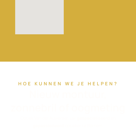
HOE KUNNEN WE JE HELPEN?
Nieuw montuur,
zonnebril of oogmeting
Optiek Van der Auweraer, uw
gespecialiseerd
en
gepassioneerd
optieker te Bornem.