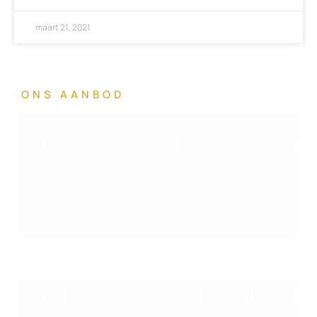
maart 21, 2021
ONS AANBOD
Monturen
Zonnebrillen
Brillenglaz
Ontdek
Vind jouw
Kwalitatieve
onze
perfecte
glazen op
nieuwste
zonnebril
maat
monturen
Kids
Sportbrillen
Veiligheidsb
Bekijk
Ga voor
Werk veilig