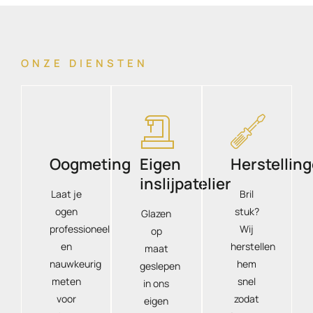
ONZE DIENSTEN
Oogmeting
Eigen
Herstellin
inslijpatelier
Laat je
Bril
ogen
stuk?
Glazen
professioneel
Wij
op
en
herstellen
maat
nauwkeurig
hem
geslepen
meten
snel
in ons
voor
zodat
eigen