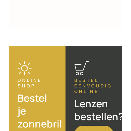
onze
topprestaties
met de
kindercollectie
met
juiste bril
sportbrillen
ONLINE
BESTEL
SHOP
EENVOUDIG
ONLINE
Bestel
Lenzen
je
bestellen?
zonnebril