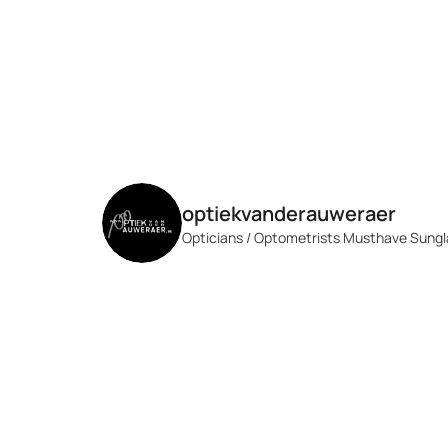
optiekvanderauweraer
Opticians / Optometrists
Musthave Sunglas