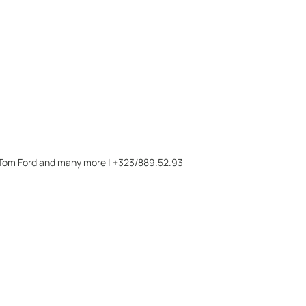
 Tom Ford and many more |
+323/889.52.93